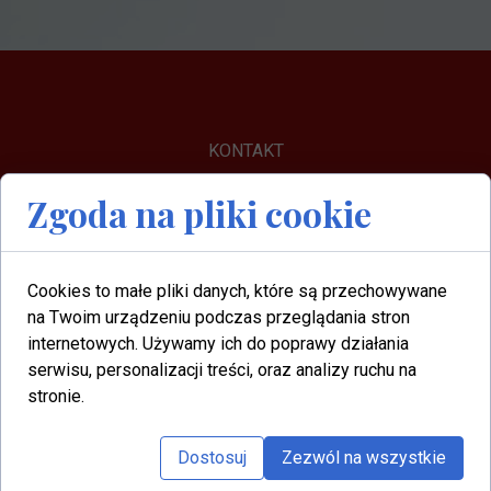
KONTAKT
Masz pytania?
Zgoda na pliki cookie
Cookies to małe pliki danych, które są przechowywane
Zapisz się na newsletter
na Twoim urządzeniu podczas przeglądania stron
internetowych. Używamy ich do poprawy działania
serwisu, personalizacji treści, oraz analizy ruchu na
Nazywam się Elżbieta Górecka. Jako ekspert
stronie.
kadrowo-płacowy zajmuję się również
tematyką PFRON. W kwestiach PFRON od
Dostosuj
Zezwól na wszystkie
ponad 10 lat wspieram firmy z sukcesem
pozyskując dla nich dofinansowania do pensji