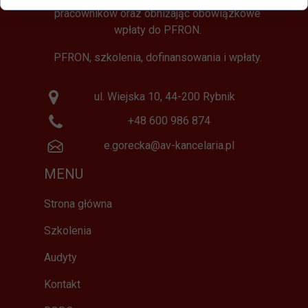
pracowników oraz obniżając obowiązkowe
wpłaty do PFRON.
PFRON, szkolenia, dofinansowania i wpłaty.
ul. Wiejska 10, 44-200 Rybnik
+48 600 986 874
e.gorecka@av-kancelaria.pl
MENU
Strona główna
Szkolenia
Audyty
Kontakt