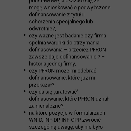
podstawowej a okazało się, że
mogę wnioskować o podwyższone
dofinansowanie z tytułu
schorzenia specjalnego lub
odwrotnie?,
czy ważne jest badanie czy firma
spełnia warunki do otrzymania
dofinasowania – przecież PFRON
zawsze daje dofinansowanie ? –
historia jednej firmy,
czy PFRON może mi odebrać
dofinansowanie, które już mi
przekazał?
czy da się „uratować”
dofinasowanie, które PFRON uznał
za nienależne?,
na które pozycje w formularzach
WN-D, INF-DP, INF-OPP zwrócić
szczególną uwagę, aby nie było