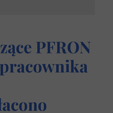
yczące PFRON
i pracownika
łacono