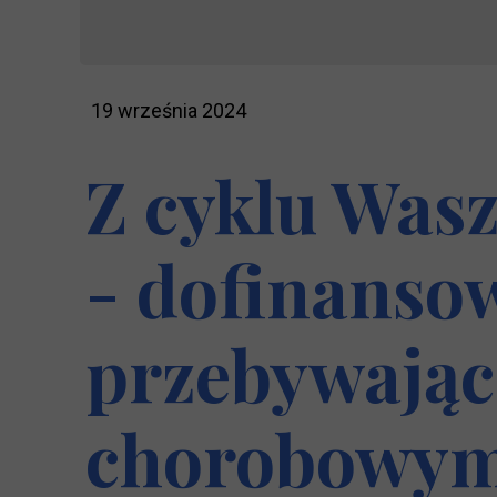
19 września 2024
Z cyklu Was
- dofinanso
przebywając
chorobowym