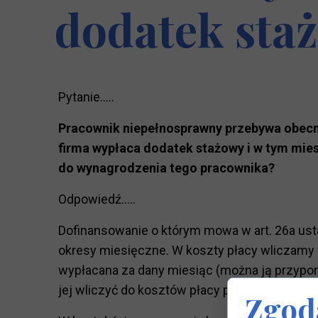
dodatek staż
Pytanie.....
Pracownik niepełnosprawny przebywa obecni
firma wypłaca dodatek stażowy i w tym mie
do wynagrodzenia tego pracownika?
Odpowiedź.....
Dofinansowanie o którym mowa w art. 26a ust
okresy miesięczne. W koszty płacy wliczamy w
wypłacana za dany miesiąc (można ją przypor
jej wliczyć do kosztów płacy podlegających 
Zgoda