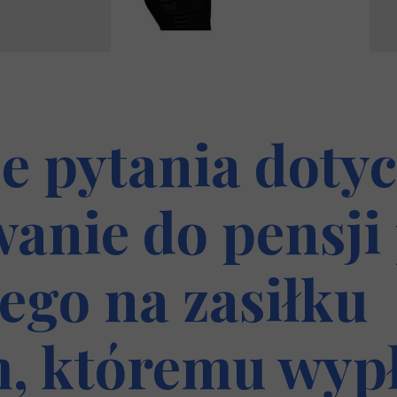
ze pytania dot
wanie do pensj
ego na zasiłku
, któremu wyp