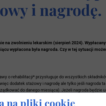
owy i nagrodę.
e na zwolnieniu lekarskim (sierpień 2024). Wypłacan
siącu wypłacona była nagroda. Czy w tej sytuacji mo
awy o rehabilitacji* przysługuje do wszystkich składn
ięc dodatek stażowy i nagrodę ale tylko jeśli nagroda t
ządkować do danego miesiąca). Jeżeli nagroda będzie u
dofinansowaniu.
 na pliki cookie