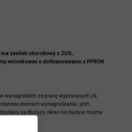
y ma zasiłek chorobowy z ZUS,
żemy wnioskować o dofinansowanie z PFRON
ików wynagrodzeń za pracę wypłacanych za
a stanowi element wynagrodzenia i jest
dzielana za dłuższy okres nie będzie można