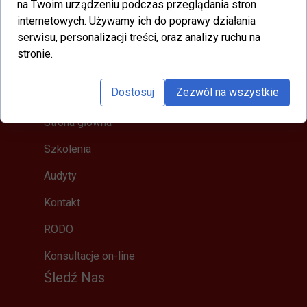
na Twoim urządzeniu podczas przeglądania stron
ul. Wiejska 10, 44-200 Rybnik
internetowych. Używamy ich do poprawy działania
serwisu, personalizacji treści, oraz analizy ruchu na
+48 600 986 874
stronie.
e.gorecka@av-kancelaria.pl
MENU
Dostosuj
Zezwól na wszystkie
Strona główna
Szkolenia
Audyty
Kontakt
RODO
Konsultacje on-line
Śledź Nas