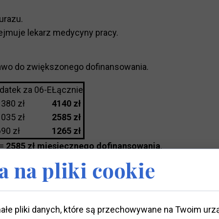
urazu.
ejmuje lekarz medycyny pracy.
rawo do zwiększonego dofinansowania.
datek za 06-E
Łącznie
1380 zł
4140 zł
1035 zł
2585 zł
690 zł
1265 zł
 =
2585 zł miesięcznego dofinansowania
.
 na pliki cookie
wcy
ałe pliki danych, które są przechowywane na Twoim urz
P,