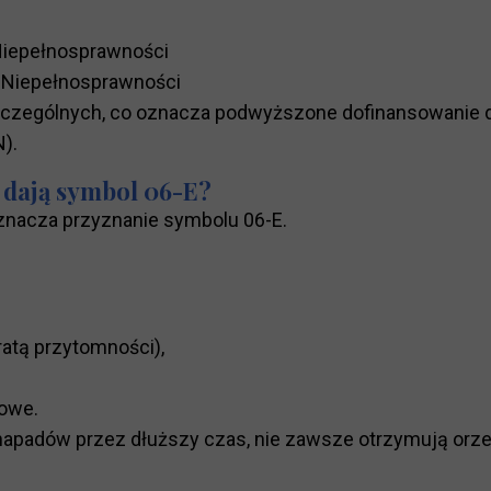
Niepełnosprawności
 Niepełnosprawności
ń szczególnych, co oznacza podwyższone dofinansowani
).
e dają symbol 06-E?
oznacza przyznanie symbolu 06-E.
ratą przytomności),
owe.
napadów przez dłuższy czas, nie zawsze otrzymują orze