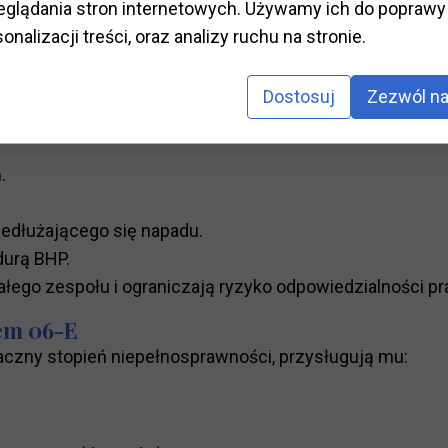
glądania stron internetowych. Używamy ich do poprawy 
onalizacji treści, oraz analizy ruchu na stronie.
), jak reagować w sytuacji napadu.
apadu
Dostosuj
Zezwól na
ującą:
.
dłużającego się napadu.
durą BHP.
ałego zespołu i ograniczają ryzyko odpowiedzialności p
em 06-E
aczny stopień niepełnosprawności, przysługują mu: