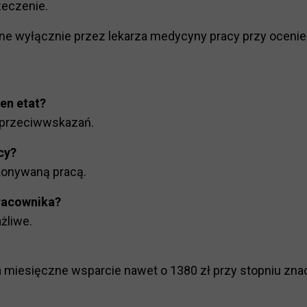
zeczenie.
 wyłącznie przez lekarza medycyny pracy przy ocenie
en etat?
i przeciwwskazań.
cy?
ykonywaną pracą.
racownika?
żliwe.
 miesięczne wsparcie nawet o 1380 zł przy stopniu zn