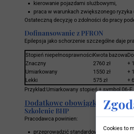
kierowanie pojazdami służbowymi,
praca w warunkach zwiększonego ryzyka 
Ostateczną decyzję o zdolności do pracy pod
Dofinansowanie z PFRON
Epilepsja jako schorzenie szczególne daje p
Stopień niepełnosprawności
Kwota bazowa
Do
Znaczny
2760 zł
+ 
Umiarkowany
1550 zł
+ 
Lekki
575 zł
+ 
Przykład:Umiarkowany stopień + symbol 06-E
Zgoda
Dodatkowe obowiązki pracoda
Szkolenie BHP
Pracodawca powinien:
Cookies to m
przeprowadzić standardowe szkolenie BH