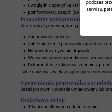
podczas prze
uwzględnić specyfikę stanowiska pracy,
serwisu, pers
poinformować zespół (za zgodą pracownika
Procedury postępowania w razie n
Warto wdrożyć wewnętrzną procedurę obejm
Zachowanie spokoju.
Zabezpieczenie pracownika przed urazem
Niepowstrzymywanie drgawek.
Wezwanie pomocy medycznej w razie prze
Dokumentację zdarzenia zgodnie z proce
Takie działania zwiększają bezpieczeństwo c
Uprawnienia pracownika z symbol
Jeżeli pracownik posiada umiarkowany lub zn
Dodatkowy urlop
10 dni dodatkowego urlopu rocznie,