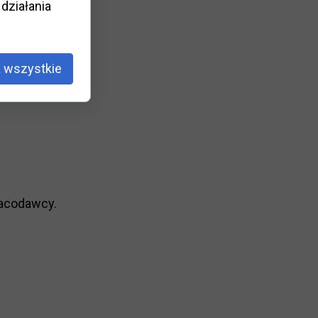
działania
 wszystkie
racodawcy.